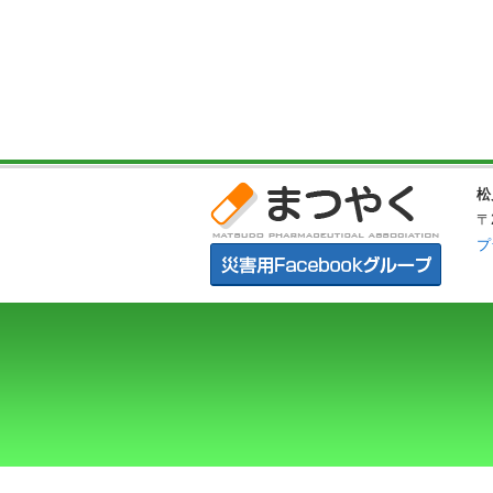
松
〒
プ