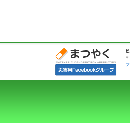
松
〒
プ