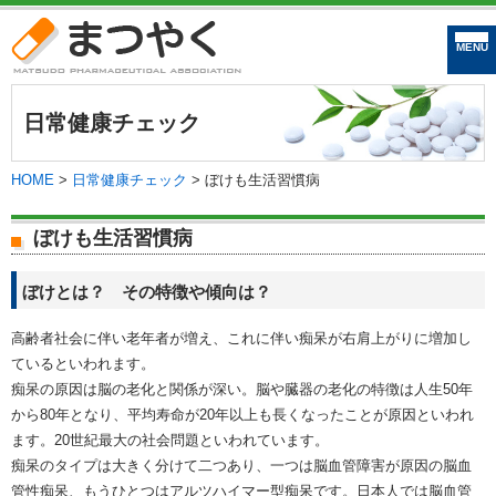
まつやく｜松戸市
日常健康チェック
HOME
>
日常健康チェック
>
ぼけも生活習慣病
ぼけも生活習慣病
ぼけとは？ その特徴や傾向は？
高齢者社会に伴い老年者が増え、これに伴い痴呆が右肩上がりに増加し
ているといわれます。
痴呆の原因は脳の老化と関係が深い。脳や臓器の老化の特徴は人生50年
から80年となり、平均寿命が20年以上も長くなったことが原因といわれ
ます。20世紀最大の社会問題といわれています。
痴呆のタイプは大きく分けて二つあり、一つは脳血管障害が原因の脳血
管性痴呆、もうひとつはアルツハイマー型痴呆です。日本人では脳血管