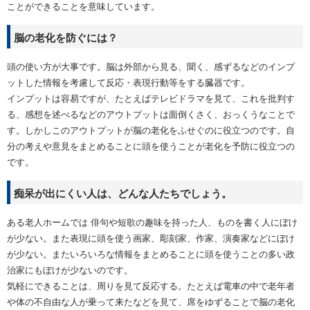
ことができることを意味しています。
脳の老化を防ぐには？
頭の使い方が大事です。脳は外部から見る、聞く、感ずるなどのインプ
ットした情報を考慮して反応・表現行動等をする臓器です。
インプットは容易ですが、たとえばテレビドラマを見て、これを批判す
る、感想を述べるなどのアウトプットは面倒くさく、おっくうなことで
す。しかしこのアウトプットが脳の老化をふせぐのに役立つのです。自
分の考えや意見をまとめることに頭を使うことが老化を予防に役立つの
です。
痴呆が出にくい人は、どんな人たちでしょう。
ある老人ホームでは 俳句や短歌の趣味を持った人、ものを書く人にぼけ
が少ない。また表現に頭を使う画家、彫刻家、作家、演奏家などにぼけ
が少ない。またいろいろな情報をまとめることに頭を使うことの多い政
治家にもぼけが少ないのです。
気軽にできることは、周りを見て反応する。たとえば電車の中で老年者
や体の不自由な人が乗って来たなどを見て、席をゆずることで脳の老化