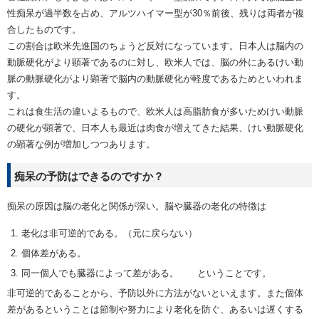
性痴呆が過半数を占め、アルツハイマー型が30％前後、残りは両者が複
合したものです。
この割合は欧米先進国のちょうど反対になっています。日本人は脳内の
動脈硬化がより顕著であるのに対し、欧米人では、脳の外にあるけい動
脈の動脈硬化がより顕著で脳内の動脈硬化が軽度であるためといわれま
す。
これは食生活の違いよるもので、欧米人は高脂肪食が多いためけい動脈
の硬化が顕著で、日本人も最近は肉食が増えてきた結果、けい動脈硬化
の顕著な例が増加しつつあります。
痴呆の予防はできるのですか？
痴呆の原因は脳の老化と関係が深い。脳や臓器の老化の特徴は
老化は非可逆的である。（元に戻らない）
個体差がある。
同一個人でも臓器によって差がある。 ということです。
非可逆的であることから、予防以外に方法がないといえます。また個体
差があるということは節制や努力により老化を防ぐ、あるいは遅くする