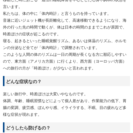
言います。
私たちは、体の中に「体内時計」と言うものを持っています。
音速に近いジェット機が長距離化して、高速移動できるようになり、海
外の行った先の時間で動くが、体は日本の時間のままでこれが原因で、
時差ぼけの症状が起こるのです。
寝る、起きるといった睡眠覚醒リズム、あるいは体温のリズム、ホルモ
ンの分泌など全てが「体内時計」で調整されています。
このような人間の体のリズムは一日の周期が長くなる方に順応しやすい
ので、東方面（アメリカ方面）に行くより、西方面（ヨーロッパ方面）
への旅行の方が「時差ぼけ」が少ないと言われます。
どんな症状なの？
楽しい旅行中、時差ぼけは大変いやなものです。
体調、年齢、睡眠習慣などによって個人差があり、作業能力の低下、胃
腸の変調、疲労感、ぼんやり感、イライラする、不眠、目の疲れなど多
様な症状が現れます。
どうしたら防げるの？