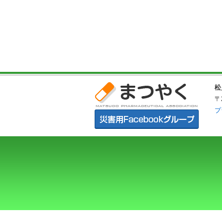
松
〒
プ