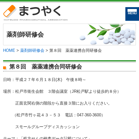
まつやく｜松戸市
薬剤師研修会
HOME
>
薬剤師研修会
>
第８回 薬薬連携合同研修会
第８回 薬薬連携合同研修会
日時：平成２７年６月１８日(木) 午後８時～
場所：松戸市衛生会館 ３階会議室（JR松戸駅より徒歩約８分）
正面玄関右側の階段から直接３階にお入りください。
（松戸市竹ヶ花４３－５３ 電話：047-360-3600）
スモールグループディスカッション
テーマ：「処方せんの検査データ記載について」