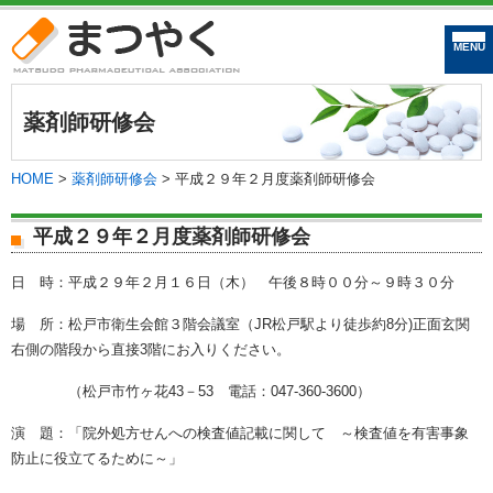
まつやく｜松戸市
薬剤師研修会
HOME
>
薬剤師研修会
>
平成２９年２月度薬剤師研修会
平成２９年２月度薬剤師研修会
日 時：平成２９年２月１６日（木） 午後８時００分～９時３０分
場 所：松戸市衛生会館３階会議室（JR松戸駅より徒歩約8分)正面玄関
右側の階段から直接3階にお入りください。
（松戸市竹ヶ花43－53 電話：047-360-3600）
演 題：「院外処方せんへの検査値記載に関して ～検査値を有害事象
防止に役立てるために～」