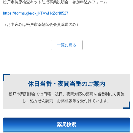
松戸市抗原検査キット助成事業説明会 参加申込みフォーム
https://forms.gle/ckjjkTVwHxZoN8527
（お申込みは松戸市薬剤師会会員薬局のみ）
一覧に戻る
休日当番・夜間当番の
ご案内
松戸市薬剤師会では日曜、祝日、夜間対応の薬局を
当番制にて実施
し、処方せん調剤、お薬相談等を受付けています。
薬局検索