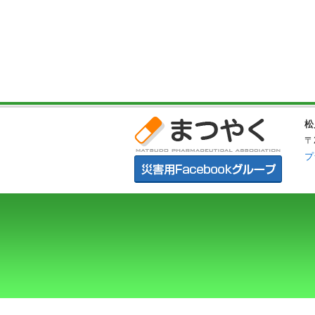
松
〒
プ