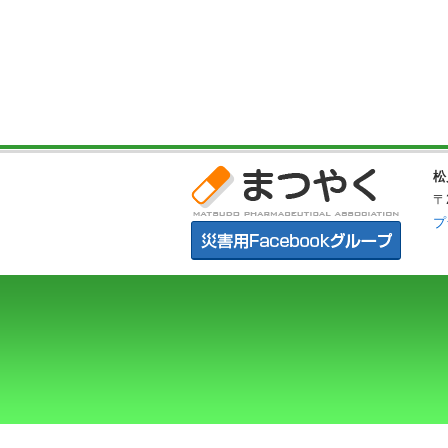
松
〒
プ