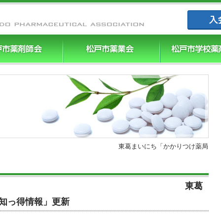
まつやく｜
ージより 東葛まいにち「かかりつけ薬局
師会ページより 東葛
知っ得情報」更新