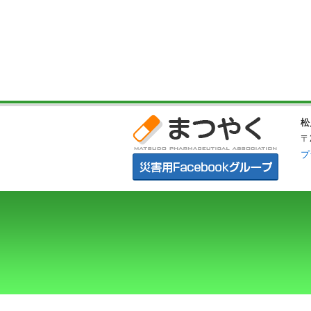
松
〒
プ