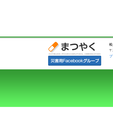
松
〒
プ