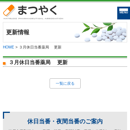
まつやく｜松戸市
更新情報
HOME
>
３月休日当番薬局 更新
３月休日当番薬局 更新
一覧に戻る
休日当番・夜間当番の
ご案内